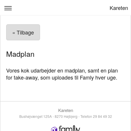
Kareten
Kareten
« Tilbage
Velkommen
Pædagogisk praksis
Madplan
Personale
Vores kok udarbejder en madplan, samt en plan
Kost og måltider
for take-away, som uploades til Famly hver uge.
Kontakt
Log ind
Kareten
Bushøjvænget 125A - 8270 Højbjerg - Telefon 29 84 49 32