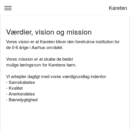
Kareten
Kareten
Værdier, vision og mission
Velkommen
Vores vision er at Kareten bliver den foretrukne institution for
Pædagogisk praksis
de 0-6 årige i Aarhus området.
Personale
Vores mission er at skabe de bedst
mulige læringsrum for Karetens børn.
Kost og måltider
Vi arbejder dagligt med vores værdigrundlag indenfor:
- Samskabelse
Kontakt
- Kvalitet
- Anerkendelse
Log ind
- Bæredygtighed