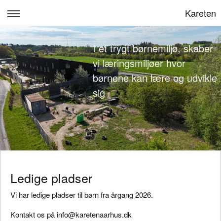
Kareten
Kareten
I et trygt børnemiljø, skaber
Velkommen
vi læringsmiljøer hvor
børnene kan lære og udvikle
Pædagogisk praksis
sig
Personale
Kost og måltider
Kontakt
Log ind
Ledige pladser
Vi har ledige pladser til børn fra årgang 2026.
Kontakt os på
info@karetenaarhus.dk