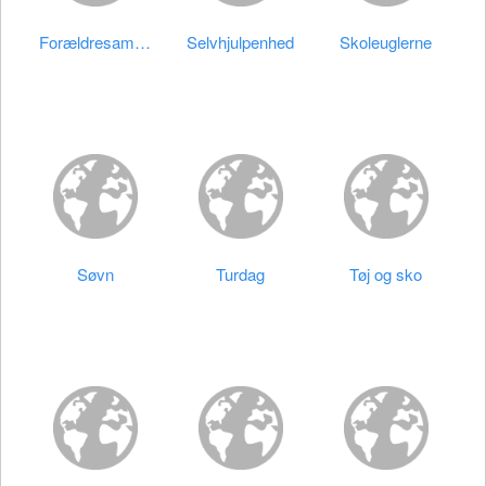
Forældresamtaler
Selvhjulpenhed
Skoleuglerne
Søvn
Turdag
Tøj og sko